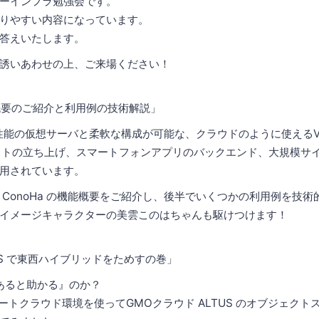
ーインフラ勉強会です。
りやすい内容になっています。
答えいたします。
誘いあわせの上、ご来場ください！
能概要のご紹介と利用例の技術解説」
」は高性能の仮想サーバと柔軟な構成が可能な、クラウドのように使える
イトの立ち上げ、スマートフォンアプリのバックエンド、大規模サ
用されています。
 ConoHa の機能概要をご紹介し、後半でいくつかの利用例を技
イメージキャラクターの美雲このはちゃんも駆けつけます！
LTUS で東西ハイブリッドをためすの巻」
『あると助かる』のか？
ベートクラウド環境を使ってGMOクラウド ALTUS のオブジェク