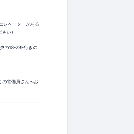
エレベーターがある
ださい）
18-29F行きの
くの警備員さんへお