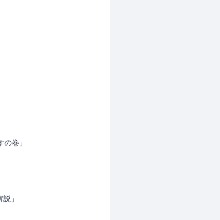
すの巻」
解説」