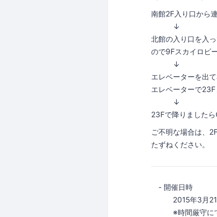
南館2F入り口から
↓
北館の入り口を入っ
ので9Fスカイロビ
↓
エレベーターを出て
エレベーターで23
↓
23Fで降りました
ご不明な場合は、2
たずねください。
- 開催日時
2015年3月21日
※時間厳守にて