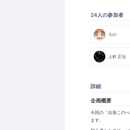
24人の参加者
ろの
上村 正治
詳細
企画概要
今回の「出張このべ
ます。