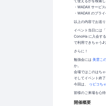
て使えるかを模索し
・WADAX サー
・WADAX のプラ
以上の内容でお送り
イベント当日には「C
ConoHa に入会
で利用できちゃう♪
さらに！
勉強会には
美雲こ
か。
会場ではこのはちゃ
そしてイベント終了
今回は、
ヮピコち
皆様のご来場を心待
開催概要