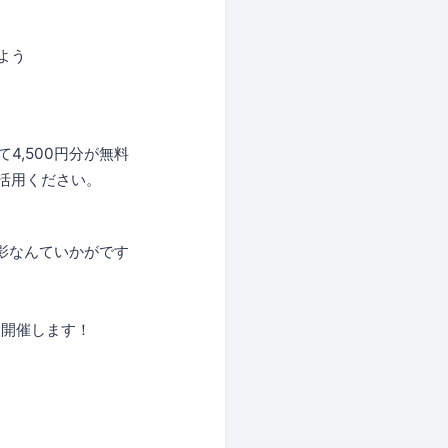
よう
4,500円分が無料
活用ください。
影なんていかがです
を開催します！