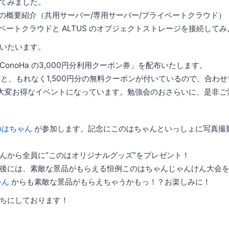
てみました。
ビスの概要紹介（共用サーバー/専用サーバー/プライベートクラウド）
イベートクラウドと ALTUS のオブジェクトストレージを接続してみ
いたいます。
onoHa の3,000円分利用クーポン券」を配布いたします。
すると、もれなく1,500円分の無料クーポンが付いているので、合わせて
大変お得なイベントになっています。勉強会のおさらいに、是非ご
のはちゃん
が参加します。記念にこのはちゃんといっしょに写真撮
んから全員に”このはオリジナルグッズ”をプレゼント！
後には、素敵な景品がもらえる恒例このはちゃんじゃんけん大会
ゃん
からも素敵な景品がもらえちゃうかもっ！？お楽しみに！
ちにしております！